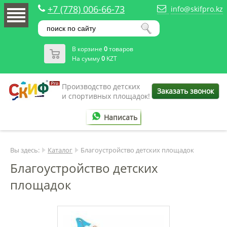
+7 (778) 006-66-73
info@skifpro.kz
В корзине
0
товаров
На сумму
0
KZT
Производство детских
Заказать звонок
и спортивных площадок!
Написать
Вы здесь:
Каталог
Благоустройство детских площадок
Благоустройство детских
площадок