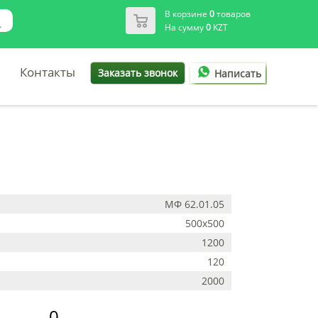
В корзине
0
товаров
На сумму
0
KZT
Контакты
Заказать звонок
Написать
МФ 62.01.05
500х500
1200
120
2000
0