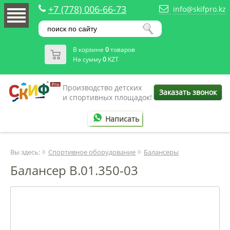
+7 (778) 006-66-73
info@skifpro.kz
В корзине
0
товаров
На сумму
0
KZT
Производство детских
Заказать звонок
и спортивных площадок!
Написать
Вы здесь:
Спортивное оборудование
Балансеры
Балансер B.01.350-03