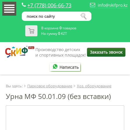
+7 (778) 006-66-73
info@skifpro.kz
В корзине
0
товаров
На сумму
0
KZT
Производство детских
Заказать звонок
и спортивных площадок!
Написать
Вы здесь:
Парковое оборудование
Хоз. оборудование
Урна МФ 50.01.09 (без вставки)