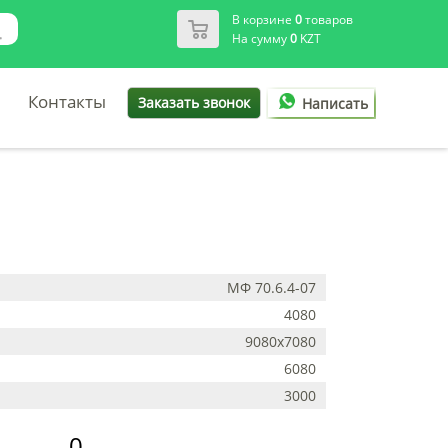
В корзине
0
товаров
На сумму
0
KZT
Контакты
Заказать звонок
Написать
МФ 70.6.4-07
4080
9080х7080
6080
3000
0