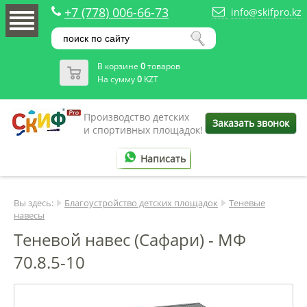
+7 (778) 006-66-73
info@skifpro.kz
В корзине
0
товаров
На сумму
0
KZT
Производство детских
Заказать звонок
и спортивных площадок!
Написать
Вы здесь:
Благоустройство детских площадок
Теневые
навесы
Теневой навес (Сафари) - МФ
70.8.5-10