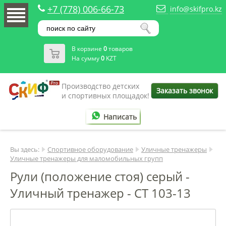
+7 (778) 006-66-73
info@skifpro.kz
В корзине
0
товаров
На сумму
0
KZT
Производство детских
Заказать звонок
и спортивных площадок!
Написать
Вы здесь:
Спортивное оборудование
Уличные тренажеры
Уличные тренажеры для маломобильных групп
Рули (положение стоя) серый -
Уличный тренажер - СТ 103-13