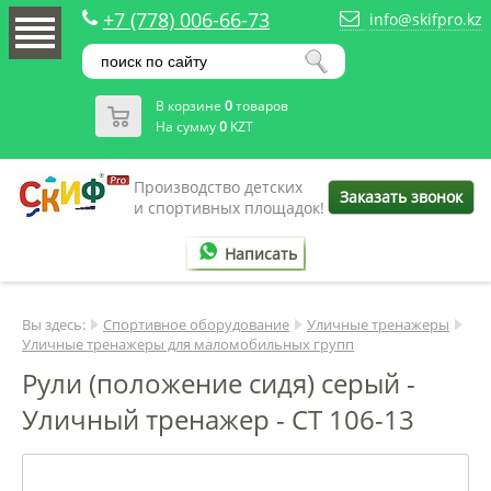
+7 (778) 006-66-73
info@skifpro.kz
В корзине
0
товаров
На сумму
0
KZT
Производство детских
Заказать звонок
и спортивных площадок!
Написать
Вы здесь:
Спортивное оборудование
Уличные тренажеры
Уличные тренажеры для маломобильных групп
Рули (положение сидя) серый -
Уличный тренажер - СТ 106-13