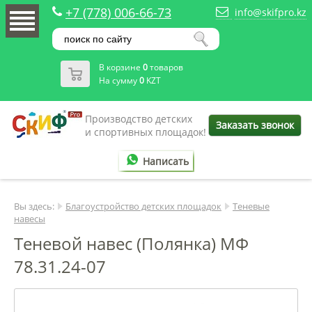
+7 (778) 006-66-73
info@skifpro.kz
В корзине
0
товаров
На сумму
0
KZT
Производство детских
Заказать звонок
и спортивных площадок!
Написать
Вы здесь:
Благоустройство детских площадок
Теневые
навесы
Теневой навес (Полянка) МФ
78.31.24-07