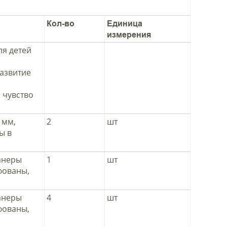
Кол-во
Единица
измерения
ля детей
азвитие
 чувство
 мм,
2
шт
ы в
анеры
1
шт
фованы,
анеры
4
шт
фованы,