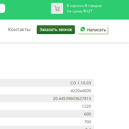
В корзине
0
товаров
На сумму
0
KZT
Контакты
Заказать звонок
Написать
СО 1.10.03
4220х4600
20.44539603627813
1220
600
700