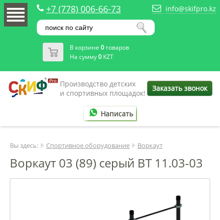
+7 (778) 006-66-73
info@skifpro.kz
В корзине
0
товаров
На сумму
0
KZT
Производство детских
Заказать звонок
и спортивных площадок!
Написать
Вы здесь:
Спортивное оборудование
Воркаут
Воркаут 03 (89) серый ВТ 11.03-03