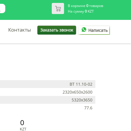
В корзине
0
товаров
На сумму
0
KZT
Контакты
Заказать звонок
Написать
ВТ 11.10-02
2320х650х2600
5320х3650
77.6
0
KZT