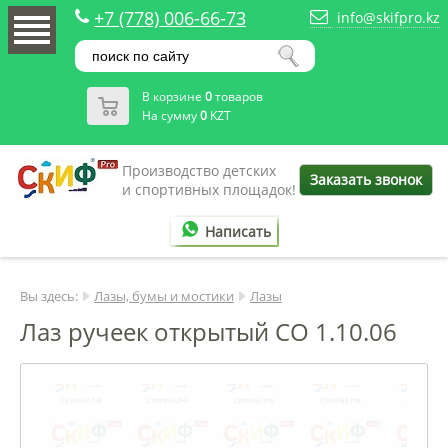
+7 (778) 006-66-73
info@skifpro.kz
В корзине
0
товаров
На сумму
0
KZT
Производство детских
Заказать звонок
и спортивных площадок!
Написать
Вы здесь:
Лазы, бумы и мостики
Лазы
Лаз ручеек открытый ​​​​​​​СО 1.10.06