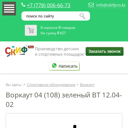
+7 (778) 006-66-73
info@skifpro.kz
В корзине
0
товаров
На сумму
0
KZT
Производство детских
Заказать звонок
и спортивных площадок!
Написать
Вы здесь:
Спортивное оборудование
Воркаут
Воркаут 04 (108) зеленый ВТ 12.04-
02