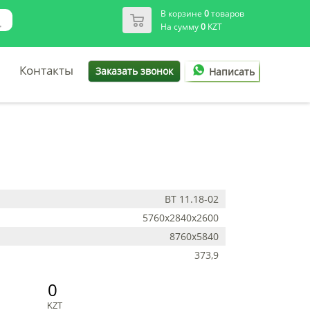
В корзине
0
товаров
На сумму
0
KZT
Контакты
Заказать звонок
Написать
ВТ 11.18-02
5760х2840х2600
8760х5840
373,9
0
KZT