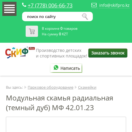
+7 (778) 006-66-73
info@skifpro.kz
В корзине
0
товаров
На сумму
0
KZT
Производство детских
Заказать звонок
и спортивных площадок!
Написать
Вы здесь:
Парковое оборудование
Скамейки
Модульная скамья радиальная
(темный дуб) МФ 42.01.23