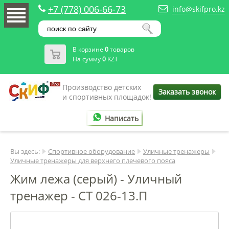
+7 (778) 006-66-73
info@skifpro.kz
В корзине
0
товаров
На сумму
0
KZT
Производство детских
Заказать звонок
и спортивных площадок!
Написать
Вы здесь:
Спортивное оборудование
Уличные тренажеры
Уличные тренажеры для верхнего плечевого пояса
Жим лежа (серый) - Уличный
тренажер - СТ 026-13.П