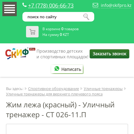
+7 (778) 006-66-73
info@skifpro.kz
В корзине
0
товаров
На сумму
0
KZT
Производство детских
Заказать звонок
и спортивных площадок!
Написать
Вы здесь:
Спортивное оборудование
Уличные тренажеры
Уличные тренажеры для верхнего плечевого пояса
Жим лежа (красный) - Уличный
тренажер - СТ 026-11.П