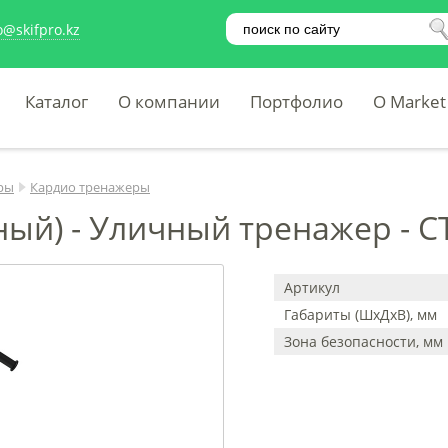
o@skifpro.kz
Каталог
О компании
Портфолио
O Market
ры
Кардио тренажеры
ый) - Уличный тренажер - СТ
Артикул
Габариты (ШхДхВ), мм
Зона безопасности, мм