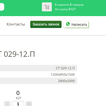
В корзине
0
товаров
На сумму
0
KZT
Контакты
Заказать звонок
Написать
 029-12.П
СТ 029-12.П
1200х850х1500
2800х2000
0
KZT
-
+