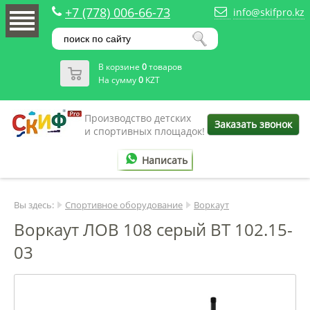
+7 (778) 006-66-73
info@skifpro.kz
В корзине
0
товаров
На сумму
0
KZT
Производство детских
Заказать звонок
и спортивных площадок!
Написать
Вы здесь:
Спортивное оборудование
Воркаут
Воркаут ЛОВ 108 серый ВТ 102.15-
03