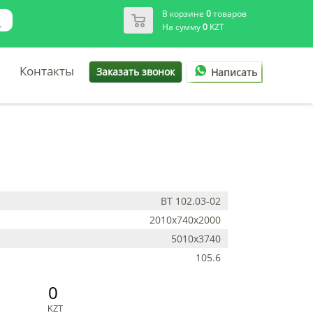
В корзине
0
товаров
На сумму
0
KZT
Контакты
Заказать звонок
Написать
ВТ 102.03-02
2010х740х2000
5010х3740
105.6
0
KZT