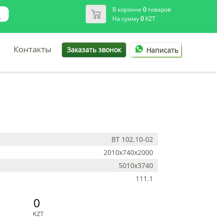
В корзине
0
товаров
На сумму
0
KZT
Контакты
Заказать звонок
Написать
ВТ 102.10-02
2010х740х2000
5010х3740
111.1
0
KZT