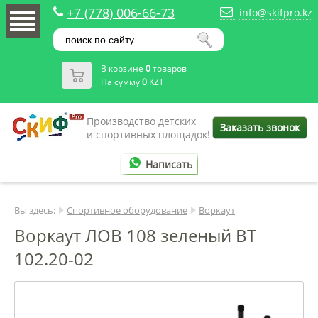
+7 (778) 006-66-73
info@skifpro.kz
В корзине
0
товаров
На сумму
0
KZT
Производство детских
Заказать звонок
и спортивных площадок!
Написать
Вы здесь:
Спортивное оборудование
Воркаут
Воркаут ЛОВ 108 зеленый ВТ
102.20-02