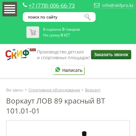
+7 (778) 006-66-73
info@skifpro.kz
В корзине
0
товаров
На сумму
0
KZT
Производство детских
Заказать звонок
и спортивных площадок!
Написать
Вы здесь:
Спортивное оборудование
Воркаут
Воркаут ЛОВ 89 красный ВТ
101.01-01