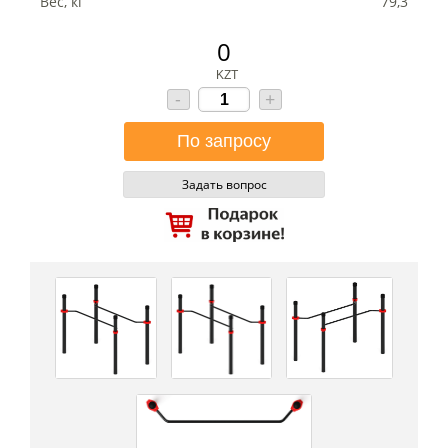
Вес, кг
79,3
0
KZT
-
+
Задать вопрос