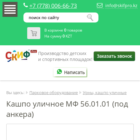
+7 (778) 006-66-73
info@skifpro.kz
В корзине
0
товаров
На сумму
0
KZT
Производство детских
Заказать звонок
и спортивных площадок!
Написать
Вы здесь:
Парковое оборудование
Урны, кашпо уличные
Кашпо уличное МФ 56.01.01 (под
анкера)