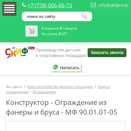
+7 (778) 006-66-73
info@skifpro.kz
В корзине
0
товаров
На сумму
0
KZT
Производство детских
Заказать звонок
и спортивных площадок!
Написать
Вы здесь:
Благоустройство детских площадок
Арки и
ограждения
Ограждения
Конструктор - Ограждение из
фанеры и бруса - МФ 90.01.01-05