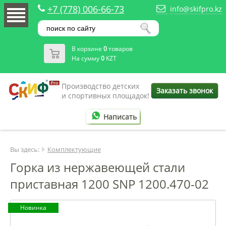
+7 (778) 006-66-73
info@skifpro.kz
В корзине
0
товаров
На сумму
0
KZT
Производство детских
Заказать звонок
и спортивных площадок!
Написать
Вы здесь:
Комплектующие
Горка из нержавеющей стали
приставная 1200 SNP 1200.470-02
Новинка