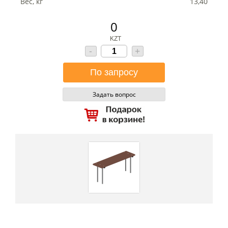
Вес, кг
13,40
0
KZT
-
+
Задать вопрос