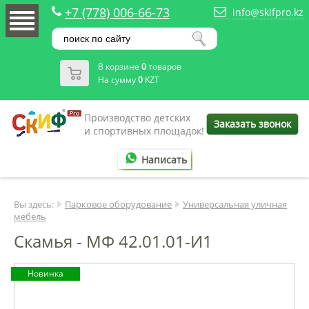
+7 (778) 006-66-73
info@skifpro.kz
В корзине
0
товаров
На сумму
0
KZT
Производство детских
Заказать звонок
и спортивных площадок!
Написать
Вы здесь:
Парковое оборудование
Универсальная уличная
мебель
Скамья - МФ 42.01.01-И1
Новинка