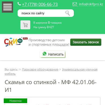
+7 (778) 006-66-73
info@skifpro.kz
В корзине
0
товаров
На сумму
0
KZT
Производство детских
Заказать звонок
и спортивных площадок!
Написать
Вы здесь:
Парковое оборудование
Универсальная уличная
мебель
Скамья со спинкой - МФ 42.01.06-
И1
Новинка