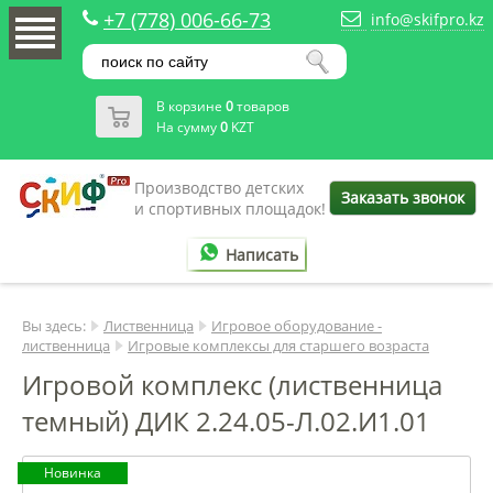
+7 (778) 006-66-73
info@skifpro.kz
В корзине
0
товаров
На сумму
0
KZT
Производство детских
Заказать звонок
и спортивных площадок!
Написать
Вы здесь:
Лиственница
Игровое оборудование -
лиственница
Игровые комплексы для старшего возраста
Игровой комплекс (лиственница
темный) ДИК 2.24.05-Л.02.И1.01
Новинка