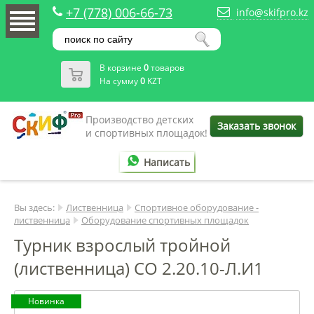
+7 (778) 006-66-73
info@skifpro.kz
В корзине
0
товаров
На сумму
0
KZT
Производство детских
Заказать звонок
и спортивных площадок!
Написать
Вы здесь:
Лиственница
Спортивное оборудование -
лиственница
Оборудование спортивных площадок
Турник взрослый тройной
(лиственница) СО 2.20.10-Л.И1
Новинка