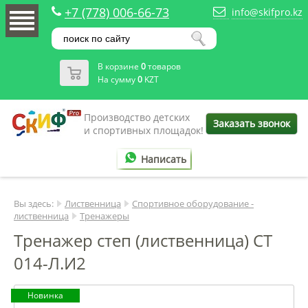
+7 (778) 006-66-73
info@skifpro.kz
В корзине
0
товаров
На сумму
0
KZT
Производство детских
Заказать звонок
и спортивных площадок!
Написать
Вы здесь:
Лиственница
Спортивное оборудование -
лиственница
Тренажеры
Тренажер степ (лиственница) СТ
014-Л.И2
Новинка