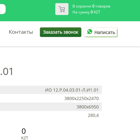
В корзине
0
товаров
На сумму
0
KZT
Контакты
Заказать звонок
Написать
.01
ИО 12.Р.04.03.01-Л.И1.01
3800х2250х2470
3800х6950
280,4
0
KZT