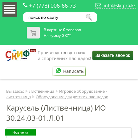
+7 (778) 006-66-73
info@skifpro.kz
В корзине
0
товаров
На сумму
0
KZT
Производство детских
Заказать звонок
и спортивных площадок!
Написать
Вы здесь:
Лиственница
Игровое оборудование -
лиственница
Оборудование для детских площадок
Карусель (Лиственница) ИО
30.24.03-01.Л.01
Новинка