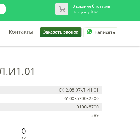
В корзине
0
товаров
На сумму
0
KZT
Контакты
Заказать звонок
Написать
Л.И1.01
СК 2.08.07-Л.И1.01
6100х5700х2800
9100х8700
589
0
KZT