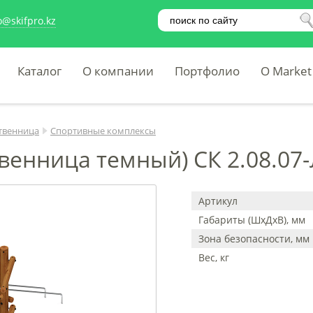
o@skifpro.kz
Каталог
О компании
Портфолио
O Market
твенница
Спортивные комплексы
венница темный) СК 2.08.07-
Артикул
Габариты (ШхДхВ), мм
Зона безопасности, мм
Вес, кг