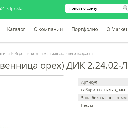
o@skifpro.kz
Каталог
О компании
Портфолио
O Market
нница
Игровые комплексы для старшего возраста
венница орех) ДИК 2.24.02-Л
Артикул
Габариты (ШхДхВ), мм
Зона безопасности, мм
Вес, кг