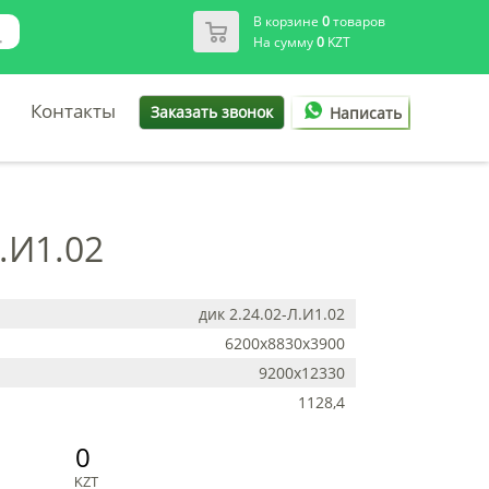
В корзине
0
товаров
На сумму
0
KZT
Контакты
Заказать звонок
Написать
.И1.02
дик 2.24.02-Л.И1.02
6200х8830х3900
9200х12330
1128,4
0
KZT