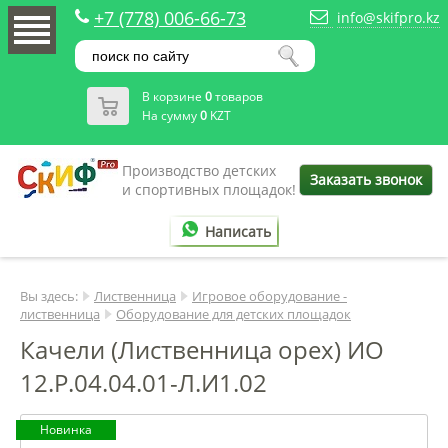
+7 (778) 006-66-73
info@skifpro.kz
В корзине
0
товаров
На сумму
0
KZT
Производство детских
Заказать звонок
и спортивных площадок!
Написать
Вы здесь:
Лиственница
Игровое оборудование -
лиственница
Оборудование для детских площадок
Качели (Лиственница орех) ИО
12.Р.04.04.01-Л.И1.02
Новинка