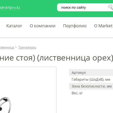
o@skifpro.kz
Каталог
О компании
Портфолио
O Market
твенница
Тренажеры
ие стоя) (лиственница орех)
Артикул
Габариты (ШхДхВ), мм
Зона безопасности, мм
Вес, кг