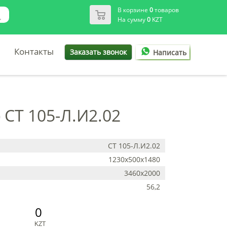
В корзине
0
товаров
На сумму
0
KZT
Контакты
Заказать звонок
Написать
 СТ 105-Л.И2.02
СТ 105-Л.И2.02
1230х500х1480
3460х2000
56,2
0
KZT