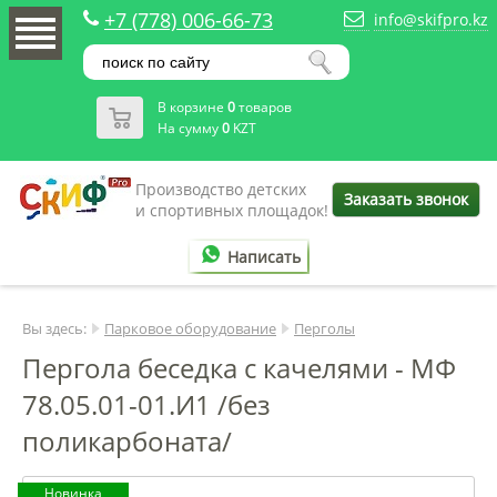
+7 (778) 006-66-73
info@skifpro.kz
В корзине
0
товаров
На сумму
0
KZT
Производство детских
Заказать звонок
и спортивных площадок!
Написать
Вы здесь:
Парковое оборудование
Перголы
Пергола беседка с качелями - МФ
78.05.01-01.И1 /без
поликарбоната/
Новинка