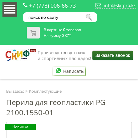
+7 (778) 006-66-73
info@skifpro.kz
В корзине
0
товаров
На сумму
0
KZT
Производство детских
Заказать звонок
и спортивных площадок!
Написать
Вы здесь:
Комплектующие
Перила для геопластики PG
2100.1550-01
Новинка