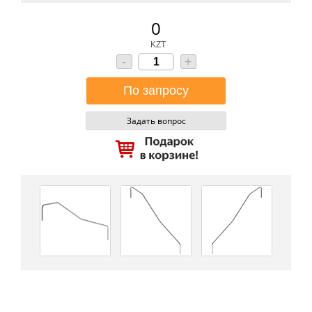
0
KZT
-
+
Задать вопрос