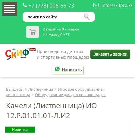
+7 (778) 006-66-73
info@skifpro.kz
В корзине
0
товаров
На сумму
0
KZT
Производство детских
Заказать звонок
и спортивных площадок!
Написать
Вы здесь:
Лиственница
Игровое оборудование -
лиственница
Оборудование для детских площадок
Качели (Лиственница) ИО
12.Р.01.01.01-Л.И2
Новинка