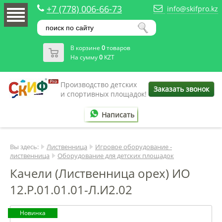
+7 (778) 006-66-73
info@skifpro.kz
В корзине
0
товаров
На сумму
0
KZT
Производство детских
Заказать звонок
и спортивных площадок!
Написать
Вы здесь:
Лиственница
Игровое оборудование -
лиственница
Оборудование для детских площадок
Качели (Лиственница орех) ИО
12.Р.01.01.01-Л.И2.02
Новинка