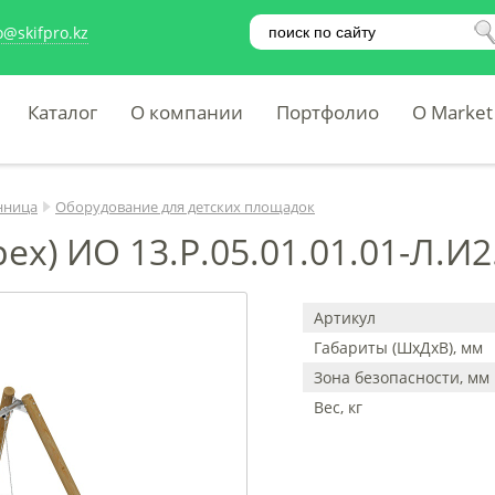
o@skifpro.kz
Каталог
О компании
Портфолио
O Market
нница
Оборудование для детских площадок
х) ИО 13.Р.05.01.01.01-Л.И2
Артикул
Габариты (ШхДхВ), мм
Зона безопасности, мм
Вес, кг