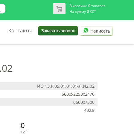
В корзине
0
товаров
На сумму
0
KZT
Контакты
Заказать звонок
Написать
.02
ИО 13.Р.05.01.01.01-Л.И2.02
6600х2250х2470
6600х7500
402,8
0
KZT