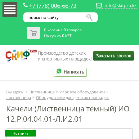
+7 (778) 006-66-73
info@skifpro.kz
В корзине
0
товаров
На сумму
0
KZT
Производство детских
Заказать звонок
и спортивных площадок!
Написать
Вы здесь:
Лиственница
Игровое оборудование -
лиственница
Оборудование для детских площадок
Качели (Лиственница темный) ИО
12.Р.04.04.01-Л.И2.01
Новинка