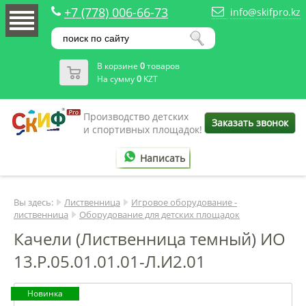
+7 (778) 006-66-73
info@skifpro.kz
В корзине
0
товаров
На сумму
0
KZT
Производство детских
Заказать звонок
и спортивных площадок!
Написать
Вы здесь:
Лиственница
Игровое оборудование -
лиственница
Оборудование для детских площадок
Качели (Лиственница темный) ИО
13.Р.05.01.01.01-Л.И2.01
Новинка