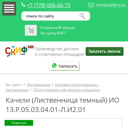
+7 (778) 006-66-73
info@skifpro.kz
В корзине
0
товаров
На сумму
0
KZT
Производство детских
Заказать звонок
и спортивных площадок!
Написать
Вы здесь:
Лиственница
Игровое оборудование -
лиственница
Оборудование для детских площадок
Качели (Лиственница темный) ИО
13.Р.05.03.04.01-Л.И2.01
Новинка