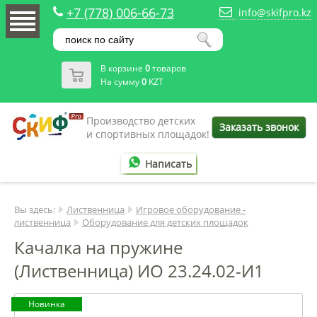
+7 (778) 006-66-73
info@skifpro.kz
В корзине
0
товаров
На сумму
0
KZT
Производство детских
Заказать звонок
и спортивных площадок!
Написать
Вы здесь:
Лиственница
Игровое оборудование -
лиственница
Оборудование для детских площадок
Качалка на пружине
(Лиственница) ИО 23.24.02-И1
Новинка