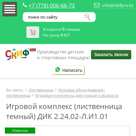
+7 (778) 006-66-73
info@skifpro.kz
В корзине
0
товаров
На сумму
0
KZT
Производство детских
Заказать звонок
и спортивных площадок!
Написать
Вы здесь:
Лиственница
Игровое оборудование -
лиственница
Игровые комплексы для старшего возраста
Игровой комплекс (лиственница
темный) ДИК 2.24.02-Л.И1.01
Новинка