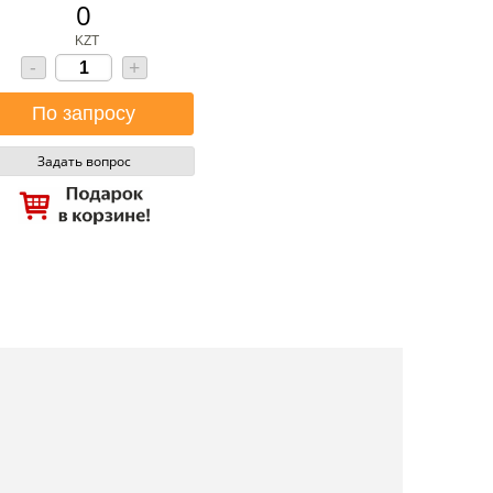
0
KZT
-
+
Задать вопрос