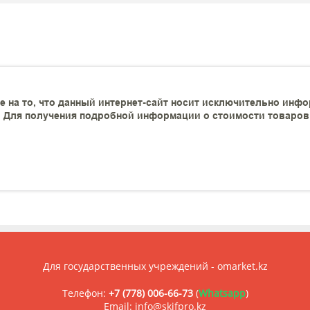
 на то, что данный интернет-сайт носит исключительно инфо
 Для получения подробной информации о стоимости товаров и
Для государственных учреждений - omarket.kz
Телефон:
+7 (778) 006-66-73
(
Whatsapp
)
Email: info@skifpro.kz