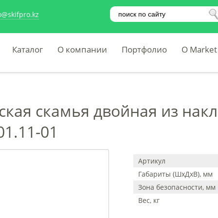
o@skifpro.kz
Каталог
О компании
Портфолио
O Market
ская скамья двойная из нак
01.11-01
Артикул
Габариты (ШхДхВ), мм
Зона безопасности, мм
Вес, кг