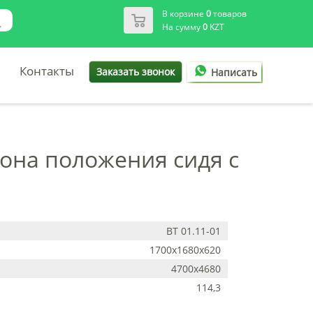
В корзине
0
товаров
На сумму
0
KZT
Контакты
Заказать звонок
Написать
лона положения сидя с
ВТ 01.11-01
1700х1680х620
4700х4680
114,3