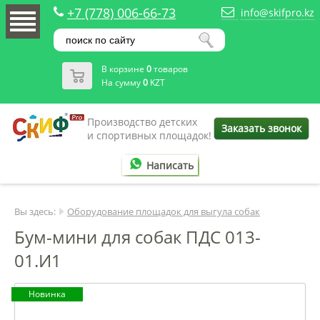
+7 (778) 006-66-73
info@skifpro.kz
В корзине
0
товаров
На сумму
0
KZT
Производство детских
Заказать звонок
и спортивных площадок!
Написать
Вы здесь:
Оборудование площадок для выгула собак
Бум-мини для собак ПДС 013-
01.И1
Новинка